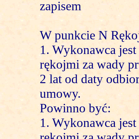
zapisem
W punkcie N Rękoj
1. Wykonawca jest 
rękojmi za wady p
2 lat od daty odbi
umowy.
Powinno być:
1. Wykonawca jest 
rękojmi za wady p