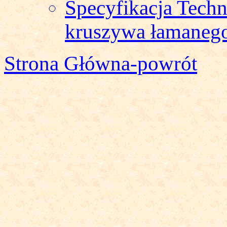
Specyfikacja Tech
kruszywa łamaneg
Strona Główna-powrót