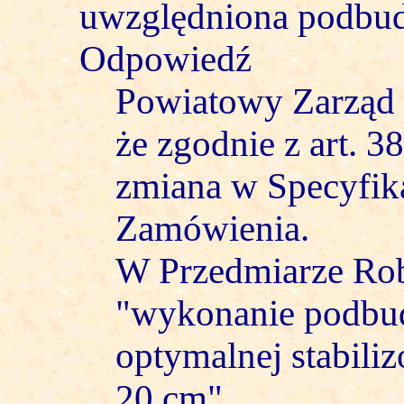
uwzględniona podbu
Odpowiedź
Powiatowy Zarząd 
że zgodnie z art. 3
zmiana w Specyfik
Zamówienia.
W Przedmiarze Rob
"wykonanie podbu
optymalnej stabili
20 cm".