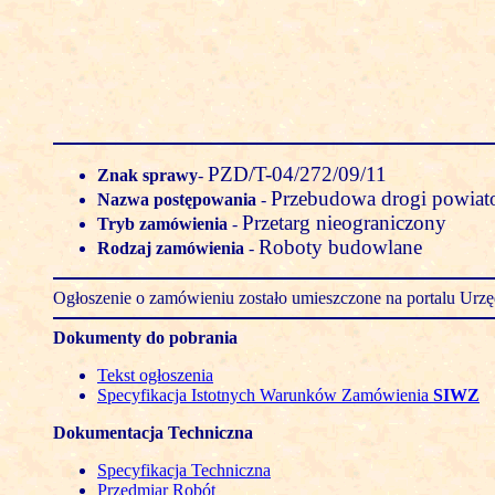
PZD/T-04/272/09/11
Znak sprawy
-
Przebudowa drogi powia
Nazwa postępowania
-
Przetarg nieograniczony
Tryb zamówienia
-
Roboty budowlane
Rodzaj zamówienia
-
Ogłoszenie o zamówieniu zostało umieszczone na portalu Ur
Dokumenty do pobrania
Tekst ogłoszenia
Specyfikacja Istotnych Warunków Zamówienia
SIWZ
Dokumentacja Techniczna
Specyfikacja Techniczna
Przedmiar Robót