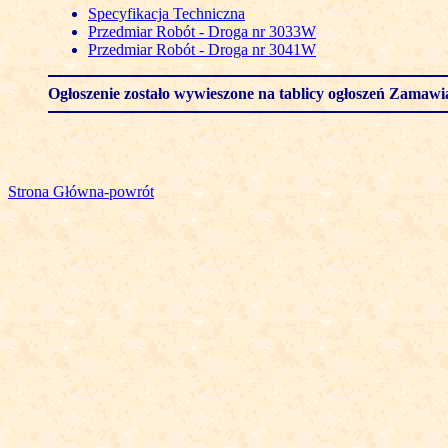
Specyfikacja Techniczna
Przedmiar Robót - Droga nr 3033W
Przedmiar Robót - Droga nr 3041W
Ogłoszenie zostało wywieszone na tablicy ogłoszeń Zamawi
Strona Główna-powrót