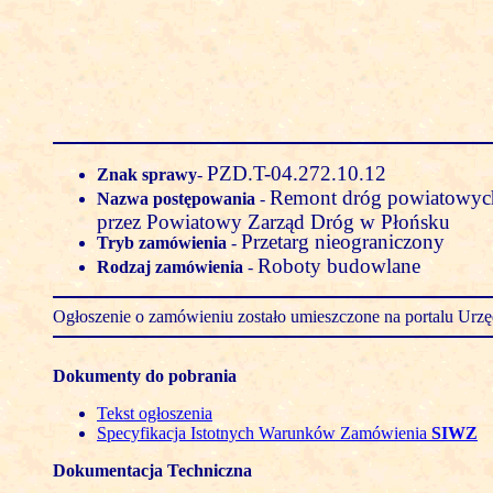
PZD.T-04.272.10.12
Znak sprawy
-
Remont dróg powiatowych
Nazwa postępowania
-
przez Powiatowy Zarząd Dróg w Płońsku
Przetarg nieograniczony
Tryb zamówienia
-
Roboty budowlane
Rodzaj zamówienia
-
Ogłoszenie o zamówieniu zostało umieszczone na portalu Ur
Dokumenty do pobrania
Tekst ogłoszenia
Specyfikacja Istotnych Warunków Zamówienia
SIWZ
Dokumentacja Techniczna