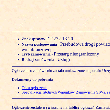
DT.272.13.20
Znak sprawy
-
Przebudowa drogi powiato
Nazwa postępowania
-
wielobranżowej
Przetarg nieograniczony
Tryb zamówienia
-
Usługi
Rodzaj zamówienia
-
Ogłoszenie o zamówieniu zostało umieszczone na portalu Ur
Dokumenty do pobrania
Tekst ogłoszenia
Specyfikacja Istotnych Warunków Zamówienia SIWZ i 
Ogłoszenie zostało wywieszone na tablicy ogłoszeń Zamawi