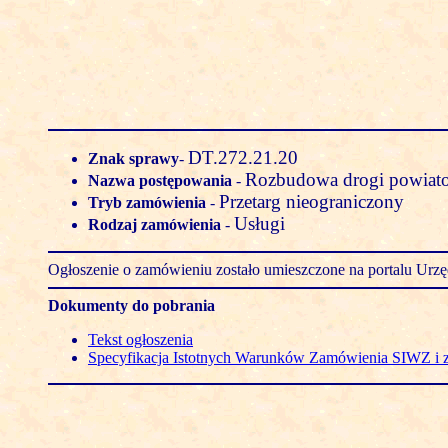
DT.272.21.20
Znak sprawy
-
Rozbudowa drogi powiato
Nazwa postępowania
-
Przetarg nieograniczony
Tryb zamówienia
-
Usługi
Rodzaj zamówienia
-
Ogłoszenie o zamówieniu zostało umieszczone na portalu Ur
Dokumenty do pobrania
Tekst ogłoszenia
Specyfikacja Istotnych Warunków Zamówienia SIWZ i 