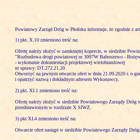
Powiatowy Zarząd Dróg w Płońsku informuje, że zgodnie z art.
1) pkt. X.10 zmieniono treść na:
Ofertę należy złożyć w zamkniętej kopercie, w siedzibie Pow
"Rozbudowa drogi powiatowej nr 3097W Baboszewo - Bożęw
- wykonanie dokumentacji projektowej wielobranżowej
nr sprawy: DT.272.21.20
Otworzyć na jawnym otwarciu ofert w dniu 21.09.2020 r. o god
i opatrzyć nazwą i dokładnym adresem Wykonawcy.
2) pkt. XI.1 zmieniono treść na:
Ofertę należy złożyć w siedzibie Powiatowego Zarządy Dróg w 
przedstawionym w rozdziale X SIWZ.
3) pkt XI.4 zmieniono treść na:
Otwarcie ofert nastąpi w siedzibie Powiatowego Zarządy Dróg w