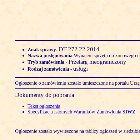
DT.272.22.2014
Znak sprawy
-
Nazwa postępowania
Wynajem sprzętu do zimowego u
Przetarg nieograniczony
Tryb zamówienia
-
usługi
Rodzaj zamówienia
-
Ogłoszenie o zamówieniu zostało umieszczone na portalu Ur
Dokumenty do pobrania
Tekst ogłoszenia
Specyfikacja Istotnych Warunków Zamówienia
SIWZ
Ogłoszenie zostało wywieszone na tablicy ogłoszeń w siedzibi