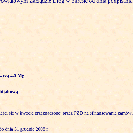
Powiatowym Zarządzie Dróg w okresie od dnia podpisani
owczą 4.5 Mg
 bijakową
eści się w kwocie przeznaczonej przez PZD na sfinansowanie zamówi
o dnia 31 grudnia 2008 r.