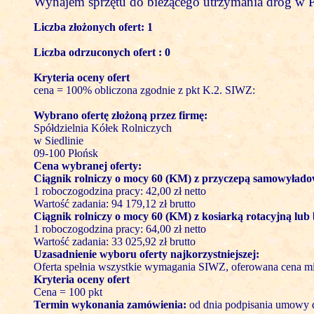
Wynajem sprzętu do bieżącego utrzymania dróg w 
Liczba złożonych ofert: 1
Liczba odrzuconych ofert : 0
Kryteria oceny ofert
cena = 100% obliczona zgodnie z pkt K.2. SIWZ:
Wybrano ofertę złożoną przez firmę:
Spółdzielnia Kółek Rolniczych
w Siedlinie
09-100 Płońsk
Cena wybranej oferty:
Ciągnik rolniczy o mocy 60 (KM) z przyczepą samowyład
1 roboczogodzina pracy: 42,00 zł netto
Wartość zadania: 94 179,12 zł brutto
Ciągnik rolniczy o mocy 60 (KM) z kosiarką rotacyjną lub
1 roboczogodzina pracy: 64,00 zł netto
Wartość zadania: 33 025,92 zł brutto
Uzasadnienie wyboru oferty najkorzystniejszej:
Oferta spełnia wszystkie wymagania SIWZ, oferowana cena mi
Kryteria oceny ofert
Cena = 100 pkt
Termin wykonania zamówienia:
od dnia podpisania umowy d