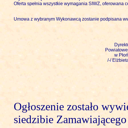
Oferta spełnia wszystkie wymagania SIWZ, oferowana ce
Umowa z wybranym Wykonawcą zostanie podpisana ww term
											Dyrektor 

										Powiatowego Zarzšdu Dróg

											w Płońsku

										  /-/ Elżbieta Rachocka

Ogłoszenie zostało wywi
siedzibie Zamawiającego 