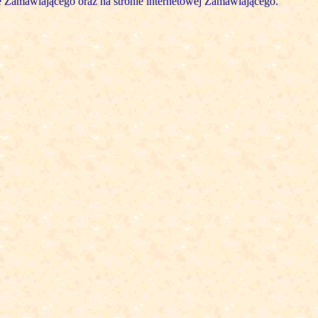
e Zamawiającego oraz na stronie internetowej Zamawiającego.