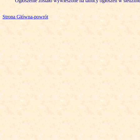
Ogłoszenie zostało wywieszone na tablicy ogłoszeń w siedzibi
Strona Główna-powrót