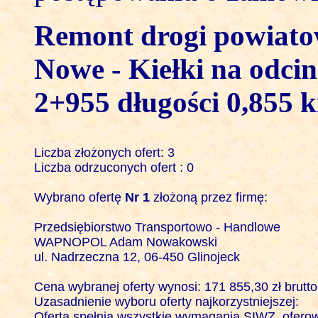
Remont drogi powiat
Nowe - Kiełki na odc
2+955 długości 0,855 
Liczba złożonych ofert: 3

Liczba odrzuconych ofert : 0

Wybrano ofertę 
Nr 1
 złożoną przez firmę:

Przedsiębiorstwo Transportowo - Handlowe

WAPNOPOL Adam Nowakowski

ul. Nadrzeczna 12, 06-450 Glinojeck

Cena wybranej oferty wynosi: 171 855,30 zł brutto

Uzasadnienie wyboru oferty najkorzystniejszej:

Oferta spełnia wszystkie wymagania SIWZ, oferowa