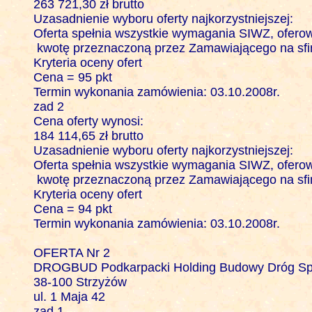
263 721,30 zł brutto

Uzasadnienie wyboru oferty najkorzystniejszej:

Oferta spełnia wszystkie wymagania SIWZ, oferowa
 kwotę przeznaczoną przez Zamawiającego na sfi
Kryteria oceny ofert 

Cena = 95 pkt

Termin wykonania zamówienia: 03.10.2008r.

zad 2

Cena oferty wynosi: 

184 114,65 zł brutto

Uzasadnienie wyboru oferty najkorzystniejszej:

Oferta spełnia wszystkie wymagania SIWZ, oferowa
 kwotę przeznaczoną przez Zamawiającego na sfi
Kryteria oceny ofert 

Cena = 94 pkt

Termin wykonania zamówienia: 03.10.2008r.

OFERTA Nr 2

DROGBUD Podkarpacki Holding Budowy Dróg Sp. 
38-100 Strzyżów

ul. 1 Maja 42

zad 1
