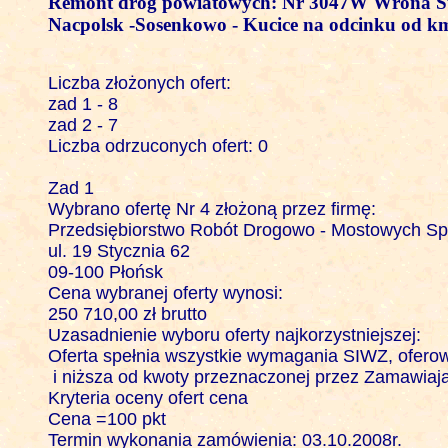
Remont dróg powiatowych: Nr 3047W Wrona Sta
Nacpolsk -Sosenkowo - Kucice na odcinku od k
Liczba złożonych ofert: 

zad 1 - 8

zad 2 - 7

Liczba odrzuconych ofert: 0

Zad 1 

Wybrano ofertę Nr 4 złożoną przez firmę:

Przedsiębiorstwo Robót Drogowo - Mostowych Sp. 
ul. 19 Stycznia 62

09-100 Płońsk  

Cena wybranej oferty wynosi: 

250 710,00 zł brutto

Uzasadnienie wyboru oferty najkorzystniejszej:

Oferta spełnia wszystkie wymagania SIWZ, oferowa
 i niższa od kwoty przeznaczonej przez Zamawiają
Kryteria oceny ofert cena 

Cena =100 pkt

Termin wykonania zamówienia: 03.10.2008r.
