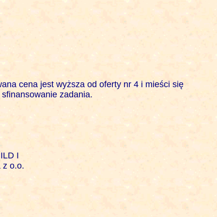
a cena jest wyższa od oferty nr 4 i mieści się 

sfinansowanie zadania. 

LD I

z o.o.
