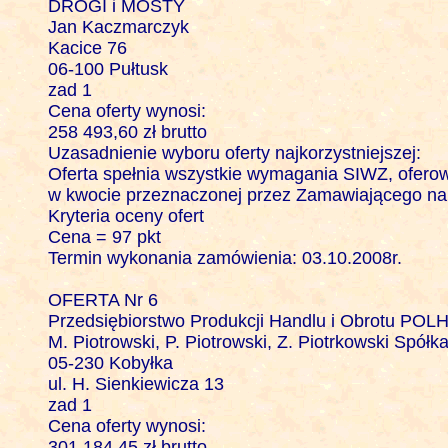
DROGI i MOSTY

Jan Kaczmarczyk

Kacice 76

06-100 Pułtusk

zad 1

Cena oferty wynosi: 

258 493,60 zł brutto

Uzasadnienie wyboru oferty najkorzystniejszej:

Oferta spełnia wszystkie wymagania SIWZ, oferowan
w kwocie przeznaczonej przez Zamawiającego na 
Kryteria oceny ofert 

Cena = 97 pkt

Termin wykonania zamówienia: 03.10.2008r.

OFERTA Nr 6

Przedsiębiorstwo Produkcji Handlu i Obrotu POLHI
M. Piotrowski, P. Piotrowski, Z. Piotrkowski Spółka 
05-230 Kobyłka

ul. H. Sienkiewicza 13

zad 1

Cena oferty wynosi: 

301 184,45 zł brutto
