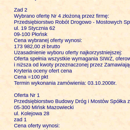
Zad 2 

Wybrano ofertę Nr 4 złożoną przez firmę:

Przedsiębiorstwo Robót Drogowo - Mostowych Sp. 
ul. 19 Stycznia 62

09-100 Płońsk  

Cena wybranej oferty wynosi: 

173 982,00 zł brutto

Uzasadnienie wyboru oferty najkorzystniejszej:

Oferta spełnia wszystkie wymagania SIWZ, oferowa
i niższa od kwoty przeznaczonej przez Zamawiają
Kryteria oceny ofert cena 

Cena =100 pkt

Termin wykonania zamówienia: 03.10.2008r.

Oferta Nr 1 

Przedsiębiorstwo Budowy Dróg i Mostów Spółka z 
05-300 Mińsk Mazowiecki

ul. Kolejowa 28

zad 1

Cena oferty wynosi: 
