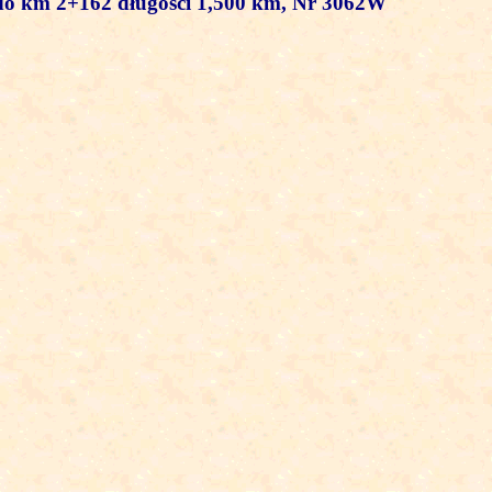
do km 2+162 długości 1,500 km, Nr 3062W