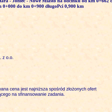
ra - Joniec - Nowe Miasto na odcinku od km 0+662 
m 0+000 do km 0+900 długoPci 0,900 km
z o.o.

na cena jest najniższa spośród złożonych ofert

cego na sfinansowanie zadania. 
