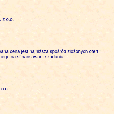
z o.o.

na cena jest najniższa spośród złożonych ofert 

cego na sfinansowanie zadania. 

o.o.
