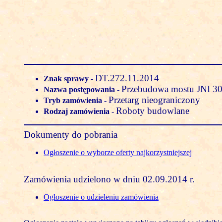
DT.272.11.2014
Znak sprawy
-
Przebudowa mostu JNI 30
Nazwa postępowania
-
Przetarg nieograniczony
Tryb zamówienia
-
Roboty budowlane
Rodzaj zamówienia
-
Dokumenty do pobrania
Ogłoszenie o wyborze oferty najkorzystniejszej
Zamówienia udzielono w dniu 02.09.2014 r.
Ogłoszenie o udzieleniu zamówienia