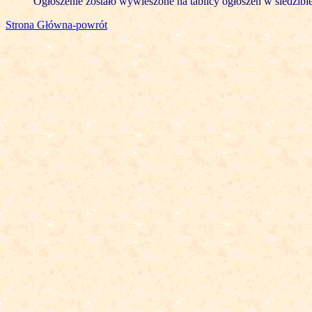
Ogłoszenie zostało wywieszone na tablicy ogłoszeń w siedzibi
Strona Główna-powrót