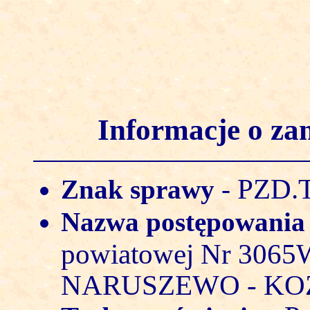
Informacje o z
PZD.T
Znak sprawy
-
Nazwa postępowani
powiatowej Nr 30
NARUSZEWO - K