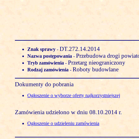
DT.272.14.2014
Znak sprawy
-
Przebudowa drogi powiat
Nazwa postępowania
-
Przetarg nieograniczony
Tryb zamówienia
-
Roboty budowlane
Rodzaj zamówienia
-
Dokumenty do pobrania
Ogłoszenie o wyborze oferty najkorzystniejszej
Zamówienia udzielono w dniu 08.10.2014 r.
Ogłoszenie o udzieleniu zamówienia