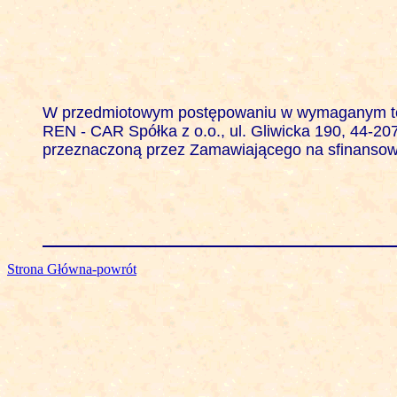
W przedmiotowym postępowaniu w wymaganym termi
REN - CAR Spółka z o.o., ul. Gliwicka 190, 44-207
przeznaczoną przez Zamawiającego na sfinansow
Strona Główna-powrót