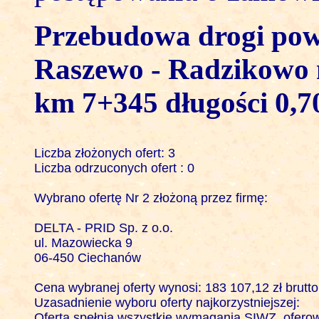
Przebudowa drogi po
Raszewo - Radzikowo 
km 7+345 długości 0,
Liczba złożonych ofert: 3

Liczba odrzuconych ofert : 0

Wybrano ofertę Nr 2 złożoną przez firmę:

DELTA - PRID Sp. z o.o.

ul. Mazowiecka 9

06-450 Ciechanów

Cena wybranej oferty wynosi: 183 107,12 zł brutto

Uzasadnienie wyboru oferty najkorzystniejszej:

Oferta spełnia wszystkie wymagania SIWZ, oferowa