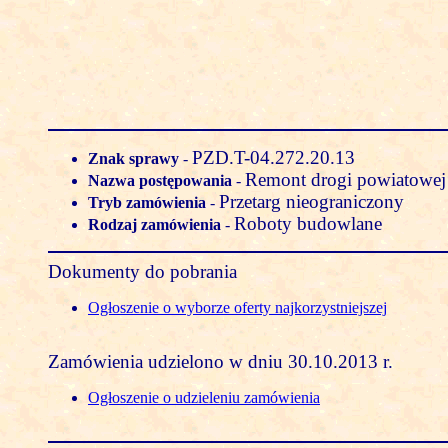
PZD.T-04.272.20.13
Znak sprawy
-
Remont drogi powiatowej
Nazwa postępowania
-
Przetarg nieograniczony
Tryb zamówienia
-
Roboty budowlane
Rodzaj zamówienia
-
Dokumenty do pobrania
Ogłoszenie o wyborze oferty najkorzystniejszej
Zamówienia udzielono w dniu 30.10.2013 r.
Ogłoszenie o udzieleniu zamówienia