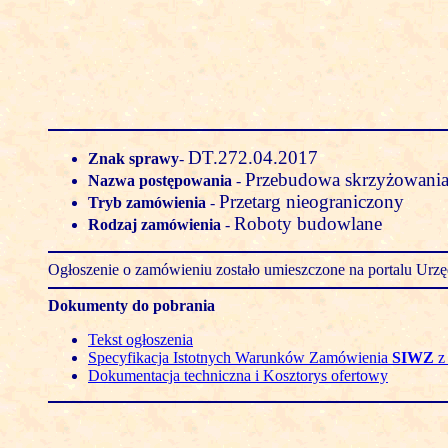
DT.272.04.2017
Znak sprawy
-
Przebudowa skrzyżowania 
Nazwa postępowania
-
Przetarg nieograniczony
Tryb zamówienia
-
Roboty budowlane
Rodzaj zamówienia
-
Ogłoszenie o zamówieniu zostało umieszczone na portalu Ur
Dokumenty do pobrania
Tekst ogłoszenia
Specyfikacja Istotnych Warunków Zamówienia
SIWZ
z 
Dokumentacja techniczna i Kosztorys ofertowy