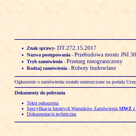
DT.272.15.2017
Znak sprawy
-
Przebudowa mostu JNI 30
Nazwa postępowania
-
Przetarg nieograniczony
Tryb zamówienia
-
Roboty budowlane
Rodzaj zamówienia
-
Ogłoszenie o zamówieniu zostało umieszczone na portalu Ur
Dokumenty do pobrania
Tekst ogłoszenia
Specyfikacja Istotnych Warunków Zamówienia
SIWZ
z 
Dokumentacja techniczna