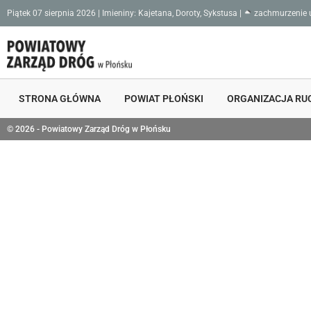
Piątek 07 sierpnia 2026 | Imieniny: Kajetana, Doroty, Sykstusa |
zachmurzenie 
STRONA GŁÓWNA
POWIAT PŁOŃSKI
ORGANIZACJA RU
© 2026 - Powiatowy Zarząd Dróg w Płońsku