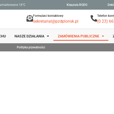
umiarkowane 18°C
Klauzula RODO
Dekl
Formularz kontaktowy
Telefon kon
sekretariat@pzdplonsk.pl
(0 23) 66
CHU
NASZE DZIAŁANIA
ZAMÓWIENIA PUBLICZNE
Polityka prywatności