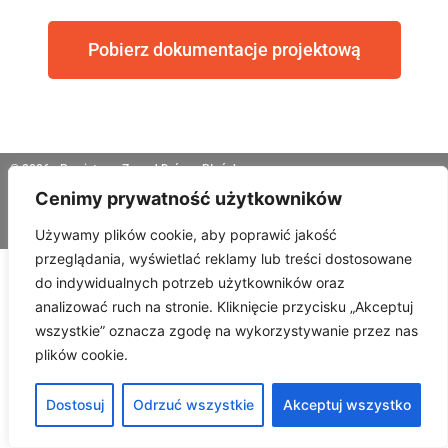
Pobierz dokumentacje projektową
© 2026 - Powiatowy Zarząd Dróg w Płońsku
Cenimy prywatność użytkowników
Polityka prywatności
Wdrożenie i opieka GWP Wirtualnie
Używamy plików cookie, aby poprawić jakość
przeglądania, wyświetlać reklamy lub treści dostosowane
do indywidualnych potrzeb użytkowników oraz
analizować ruch na stronie. Kliknięcie przycisku „Akceptuj
wszystkie” oznacza zgodę na wykorzystywanie przez nas
plików cookie.
Dostosuj
Odrzuć wszystkie
Akceptuj wszystko